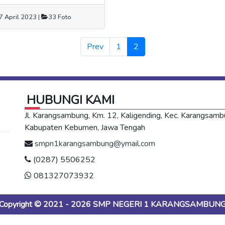
 April 2023 |
33 Foto
(current)
Prev
1
2
HUBUNGI KAMI
Jl. Karangsambung, Km. 12, Kaligending, Kec. Karangsamb
Kabupaten Kebumen, Jawa Tengah
smpn1karangsambung@ymail.com
(0287) 5506252
081327073932
Copyright © 2021 - 2026
SMP NEGERI 1 KARANGSAMBUN