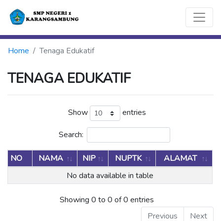
Home
Tenaga Edukatif
TENAGA EDUKATIF
Show
entries
Search:
NO
NAMA
NIP
NUPTK
ALAMAT
No data available in table
Showing 0 to 0 of 0 entries
Previous
Next